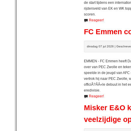
de start tijdens een internat
rijdersveld van EK en WK topp
scoren.
Reageer!
FC Emmen con
dinsdag 07 jul 2026 | Geschrev
EMMEN - FC Emmen heeft Davi
over van PEC Zwolle en teken
speelde in de jeugd van AFC 
vertrok hij naar PEC Zwolle, 
officiÃ?ÃÂ«le debuut in het e
eredivisie.
Reageer!
Misker E&O k
veelzijdige o