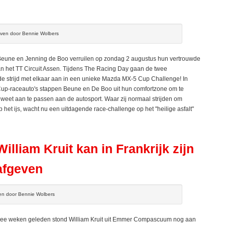
even door Bennie Wolbers
eune en Jenning de Boo verruilen op zondag 2 augustus hun vertrouwde
 van het TT Circuit Assen. Tijdens The Racing Day gaan de twee
e strijd met elkaar aan in een unieke Mazda MX-5 Cup Challenge! In
up-raceauto's stappen Beune en De Boo uit hun comfortzone om te
 weet aan te passen aan de autosport. Waar zij normaal strijden om
et ijs, wacht nu een uitdagende race-challenge op het "heilige asfalt"
lliam Kruit kan in Frankrijk zijn
 afgeven
ven door Bennie Wolbers
eken geleden stond William Kruit uit Emmer Compascuum nog aan