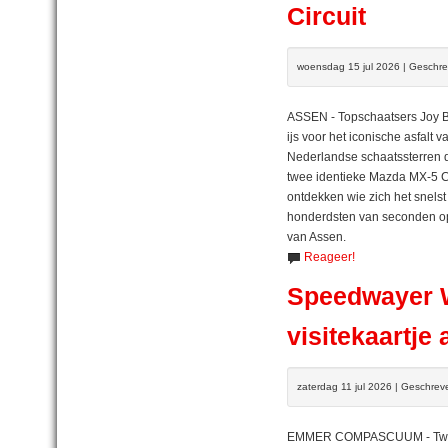
Circuit
woensdag 15 jul 2026 | Geschr
ASSEN - Topschaatsers Joy B
ijs voor het iconische asfalt
Nederlandse schaatssterren d
twee identieke Mazda MX-5 C
ontdekken wie zich het snelst
honderdsten van seconden op h
van Assen.
Reageer!
Speedwayer Wi
visitekaartje
zaterdag 11 jul 2026 | Geschre
EMMER COMPASCUUM - Twee w