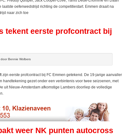
y FC. Freddy Quispel, Jack Cooper-Love, Yanis Dede-Lhomme en Daan
 laatste oefenwedstrijd richting de competitiestart. Emmen draait na
rijd naar zich toe
tekent eerste profcontract bij
n door Bennie Wolbers
ijn eerste profcontract bij FC Emmen getekend. De 19-jarige aanvaller
jn handtekening gezet onder een verbintenis voor twee seizoenen, met
 De uit Nieuw-Amsterdam afkomstige Lambers doorliep de volledige
n.
pakt weer NK punten autocross