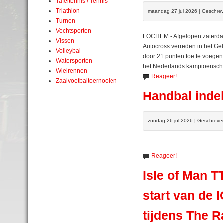
Tafeltennis / Tennis
Triathlon
maandag 27 jul 2026 | Geschre
Turnen
Vechtsporten
LOCHEM - Afgelopen zaterdag
Vissen
Autocross verreden in het G
Volleybal
door 21 punten toe te voegen
Watersporten
het Nederlands kampioensch
Wielrennen
Reageer!
Zaalvoetbaltoernooien
Handbal indel
zondag 26 jul 2026 | Geschreve
Reageer!
Isle of Man 
start van de 
tijdens The R