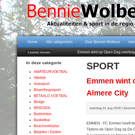
Home
Alle categorieën
Over Bennie Wolbers
Adv
Emmen wint op Open Dag overtuig
Laatste nieuws
Daan Lambers tekent eerste profc
In deze categorie
SPORT
Jubileumfeest 35 jaar De Amer
Hunzeloopwandeltocht keert op 19
AMATEURVOETBAL
102 kaarsen voor eeuwling Mieke 
Atletiek
Emmen wint o
Autosport
Beperkingssport
Almere City
BETAALD VOETBAL
Bridge
BRIDGEN
zaterdag 01 aug 2026 | Geschre
Badminton
Basketbal
EMMEN - FC Emmen heeft de v
Beachvolleybal
Tijdens de Open Dag op De 
Biljarten / Darten