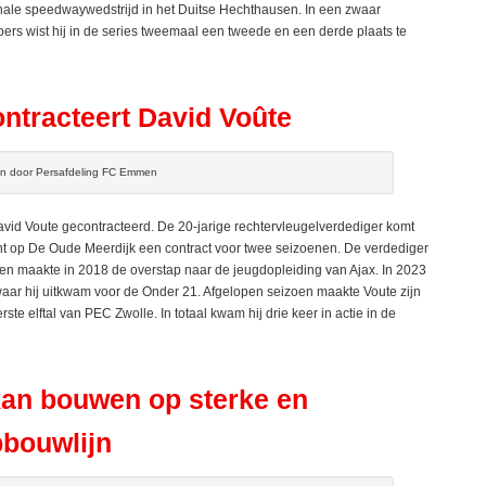
ionale speedwaywedstrijd in het Duitse Hechthausen. In een zwaar
ers wist hij in de series tweemaal een tweede en een derde plaats te
tracteert David Voûte
en door Persafdeling FC Emmen
d Voute gecontracteerd. De 20-jarige rechtervleugelverdediger komt
t op De Oude Meerdijk een contract voor twee seizoenen. De verdediger
en maakte in 2018 de overstap naar de jeugdopleiding van Ajax. In 2023
waar hij uitkwam voor de Onder 21. Afgelopen seizoen maakte Voute zijn
erste elftal van PEC Zwolle. In totaal kwam hij drie keer in actie in de
an bouwen op sterke en
pbouwlijn