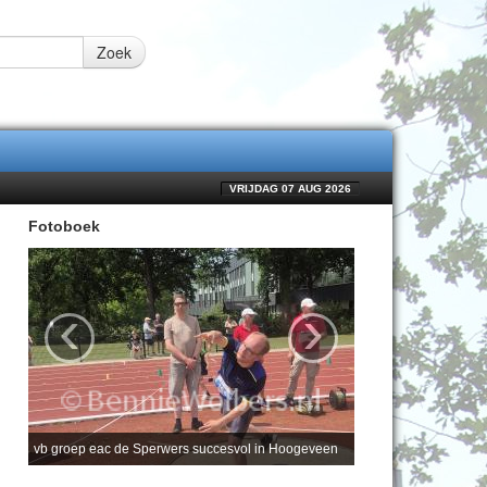
Zoek
VRIJDAG 07 AUG 2026
Fotoboek
‹
›
vb groep eac de Sperwers succesvol in Hoogeveen