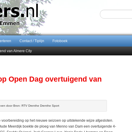
erteren
Contact / Tiplijn
Fotoboek
end van Almere City
ontract bij FC Emmen
 september 2026 terug naar Zuidlaren
Sijbom-Maatje
p Open Dag overtuigend van
ven door Bron: RTV Drenthe Drenthe Sport
oorbereiding op het nieuwe seizoen op uitstekende wijze afgesloten.
Oude Meerdijk boekte de ploeg van Menno van Dam een overtuigende 4-