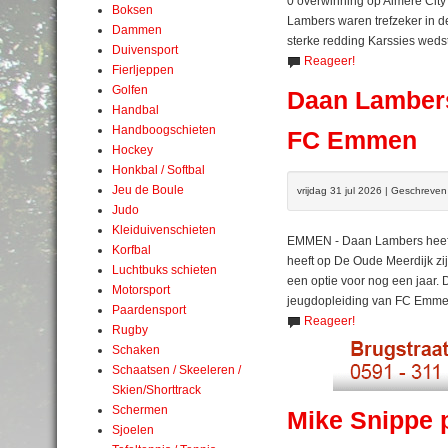
0 overwinning op Almere Cit
Boksen
Lambers waren trefzeker in de
Dammen
sterke redding Karssies wedst
Duivensport
Reageer!
Fierljeppen
Golfen
Daan Lambers 
Handbal
Handboogschieten
FC Emmen
Hockey
Honkbal / Softbal
Jeu de Boule
vrijdag 31 jul 2026 | Geschreve
Judo
Kleiduivenschieten
EMMEN - Daan Lambers heeft z
Korfbal
heeft op De Oude Meerdijk zi
Luchtbuks schieten
een optie voor nog een jaar.
Motorsport
jeugdopleiding van FC Emme
Paardensport
Reageer!
Rugby
Schaken
Schaatsen / Skeeleren /
Skien/Shorttrack
Schermen
Mike Snippe 
Sjoelen