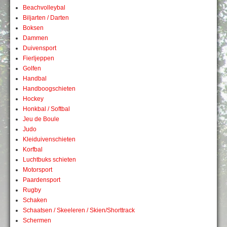
Beachvolleybal
Biljarten / Darten
Boksen
Dammen
Duivensport
Fierljeppen
Golfen
Handbal
Handboogschieten
Hockey
Honkbal / Softbal
Jeu de Boule
Judo
Kleiduivenschieten
Korfbal
Luchtbuks schieten
Motorsport
Paardensport
Rugby
Schaken
Schaatsen / Skeeleren / Skien/Shorttrack
Schermen