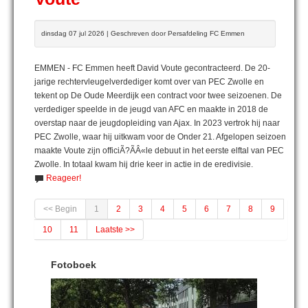
dinsdag 07 jul 2026 | Geschreven door Persafdeling FC Emmen
EMMEN - FC Emmen heeft David Voute gecontracteerd. De 20-
jarige rechtervleugelverdediger komt over van PEC Zwolle en
tekent op De Oude Meerdijk een contract voor twee seizoenen. De
verdediger speelde in de jeugd van AFC en maakte in 2018 de
overstap naar de jeugdopleiding van Ajax. In 2023 vertrok hij naar
PEC Zwolle, waar hij uitkwam voor de Onder 21. Afgelopen seizoen
maakte Voute zijn officiÃ?ÃÂ«le debuut in het eerste elftal van PEC
Zwolle. In totaal kwam hij drie keer in actie in de eredivisie.
Reageer!
<< Begin
1
2
3
4
5
6
7
8
9
10
11
Laatste >>
Fotoboek